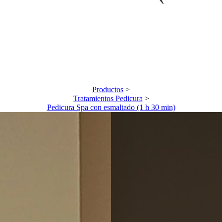
Sobre Nosotr@s
Quién somos
Nuestro Centro
Nuestro equipo
Tratamientos
Tratamientos Corporales
Tratamientos Faciales
Tratamientos Estéticos
Productos
>
Curso automaquillaje
Tratamientos Pedicura
>
Productos
Pedicura Spa con esmaltado (1 h 30 min)
Promociones
Bonos y Promociones
Tarjetas Regalo