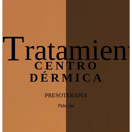
T
ratamien
CENTRO
DÉRMICA
PRESOTERAPIA
Pide cita