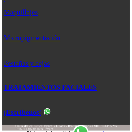
Maquillajes
Micropigmentación
Pestañas y cejas
TRATAMIENTOS FACIALES
¡Escríbenos!
Centro Médico Estético Dérmica
C/ L’Horta, 2
Benetússer
Valencia
46910
+34961172246
+34 694 490 660
Centro Dérmica