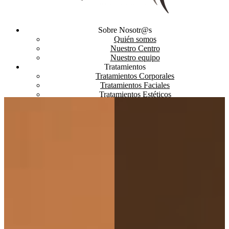
Sobre Nosotr@s
Quién somos
Nuestro Centro
Nuestro equipo
Tratamientos
Tratamientos Corporales
Tratamientos Faciales
Tratamientos Estéticos
Curso automaquillaje
Productos
Promociones
Bonos y Promociones
Tarjetas Regalo