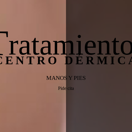
T
ratamient
CENTRO DÉRMIC
MANOS Y PIES
Pide cita