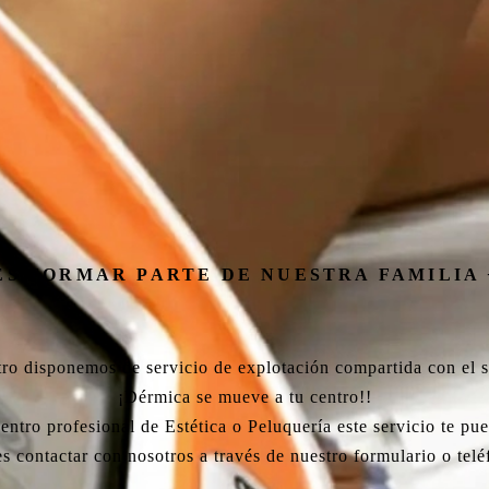
ES FORMAR PARTE DE NUESTRA FAMILIA 
ro disponemos de servicio de explotación compartida con el s
¡Dérmica se mueve a tu centro!!
centro profesional de Estética o Peluquería este servicio te pue
s contactar con nosotros a través de nuestro formulario o telé