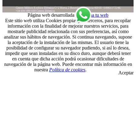
Centro Médico Estético Dérmica
C/ L’Horta, 2
Benetússer
Valencia
46910
+34961172246
+34 694 490 660
Centro Dérmica
Página web desarrollada por
Suma tu web
Este sitio web utiliza Cookies propias y de terceros, para recopilar
información con la finalidad de mejorar nuestros servicios, para
mostrarle publicidad relacionada con sus preferencias, así como
analizar sus hábitos de navegación. Si continua navegando, supone
la aceptación de la instalación de las mismas. El usuario tiene la
posibilidad de configurar su navegador pudiendo, si así lo desea,
impedir que sean instaladas en su disco duro, aunque deberá tener
en cuenta que dicha acción podrá ocasionar dificultades de
navegación de la página web. Puede encontrar más información en
nuestra
Política de cookies
.
Aceptar