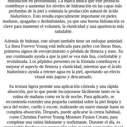
hidratación en profundidad. La marca indica que este producto
contribuye a aumentar los niveles de hidratación en las capas más
profundas de la piel y estimula la producción natural de ácido
hialurónico. Esto resulta especialmente importante en pieles
maduras, apagadas o deshidratadas, ya que una buena hidratación es
clave para mantener el volumen, la elasticidad y una apariencia más
saludable.
Además de hidratar, este sérum también tiene un enfoque antiedad.
La línea Forever Young está indicada para pieles con líneas finas,
primeros signos de envejecimiento o pérdida de firmeza y tono. Su
uso continuado ayuda a que la piel se vea más lisa, confortable y
revitalizada. Los péptidos presentes en la fórmula contribuyen a
mejorar el aspecto de firmeza y elasticidad, mientras que el ácido
hialurónico ayuda a retener agua en la piel, aportando un efecto
visual más jugoso y descansado.
Su textura ligera permite una aplicación cómoda y una rápida
absorción, por lo que puede incorporarse fácilmente tanto en la
rutina de mañana como en la de noche. Para aplicarlo, se
recomienda extender una pequeña cantidad sobre la piel limpia y
seca del rostro, cuello y escote, realizando un suave masaje hasta su
completa absorción. Después, puede aplicarse la crema habitual,
como Christina Forever Young Moisture Fusion Cream, para
completar una rutina hidratante y reafirmante. Durante el día, es