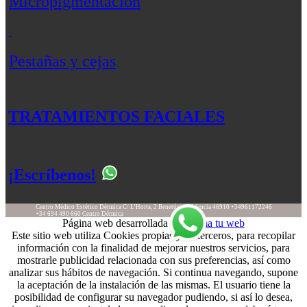
Micropigmentación
Pestañas y cejas
TRATAMIENTOS FACIALES
¡Escríbenos!
Centro Médico Estético Dérmica
C/ L’Horta, 2
Benetússer
Valencia
46910
+34961172246
+34 694 490 660
Centro Dérmica
Página web desarrollada por
Suma tu web
Este sitio web utiliza Cookies propias y de terceros, para recopilar
información con la finalidad de mejorar nuestros servicios, para
mostrarle publicidad relacionada con sus preferencias, así como
analizar sus hábitos de navegación. Si continua navegando, supone
la aceptación de la instalación de las mismas. El usuario tiene la
posibilidad de configurar su navegador pudiendo, si así lo desea,