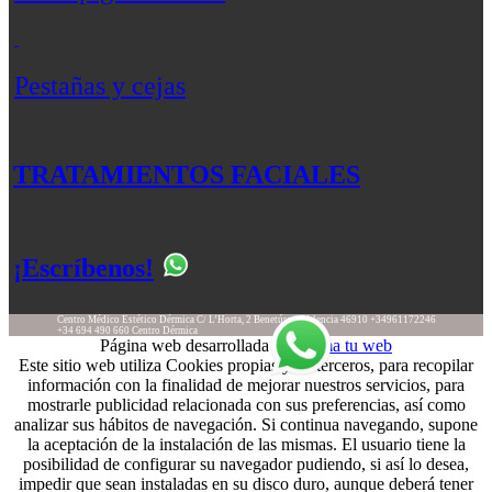
Pestañas y cejas
TRATAMIENTOS FACIALES
¡Escríbenos!
Centro Médico Estético Dérmica
C/ L’Horta, 2
Benetússer
Valencia
46910
+34961172246
+34 694 490 660
Centro Dérmica
Página web desarrollada por
Suma tu web
Este sitio web utiliza Cookies propias y de terceros, para recopilar
información con la finalidad de mejorar nuestros servicios, para
mostrarle publicidad relacionada con sus preferencias, así como
analizar sus hábitos de navegación. Si continua navegando, supone
la aceptación de la instalación de las mismas. El usuario tiene la
posibilidad de configurar su navegador pudiendo, si así lo desea,
impedir que sean instaladas en su disco duro, aunque deberá tener