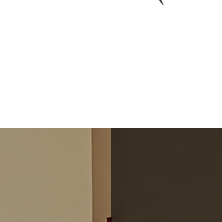
Sobre Nosotr@s
Quién somos
Nuestro Centro
Nuestro equipo
Tratamientos
Tratamientos Corporales
Tratamientos Faciales
Tratamientos Estéticos
Curso automaquillaje
Productos
Promociones
Bonos y Promociones
Tarjetas Regalo