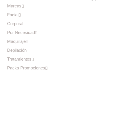
Marcas
Facial
Corporal
Por Necesidad
Maquillaje
Depilación
Tratamientos
Packs Promociones
Centro Médico Estético Dérmica
C/ L’Horta, 2
Benetússer
Valencia
46910
+34961172246
+34 694 490 660
Centro Dérmica
Página web desarrollada por
Suma tu web
Este sitio web utiliza Cookies propias y de terceros, para recopilar
información con la finalidad de mejorar nuestros servicios, para